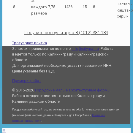
40
Пастель
8
7,78
1426
15
8
каждого
Каштан
размера
Серый
Получите консультацию 8 (4012) 384-184
Тротуарная плитка
Запросы принимаются по почте
info@citymaf.ru
. Работа
ведётся только по Калининграду и Калининградской
области.
Для организаций необходимо указать название и ИНН.
Цены указаны без НДС.
Примеры работ
© 2015-2026
Городские малые архитектурные формы
.
Работа осуществляется только по Калининграду и
Калининградской области
Продолжая работу с сайтом, вы соглашаетесь на обработку персональных данных
(включая файлы cookie, данные IP-адреса и др.). Подробнее в
Политике
конфиденциальности
.
✕