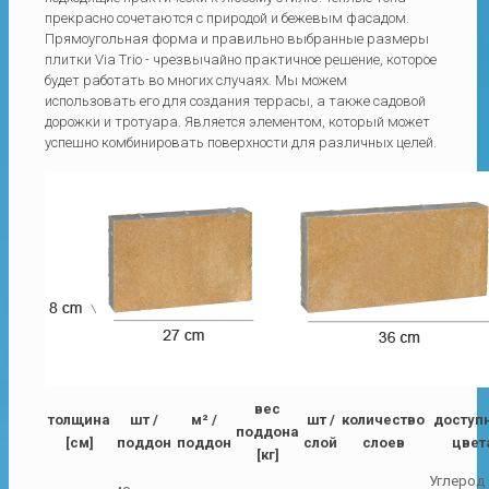
прекрасно сочетаются с природой и бежевым фасадом.
Прямоугольная форма и правильно выбранные размеры
плитки Via Trio - чрезвычайно практичное решение, которое
будет работать во многих случаях. Мы можем
использовать его для создания террасы, а также садовой
дорожки и тротуара. Является элементом, который может
успешно комбинировать поверхности для различных целей.
вес
толщина
шт /
м² /
шт /
количество
доступ
поддона
[см]
поддон
поддон
слой
слоев
цвет
[кг]
Углерод