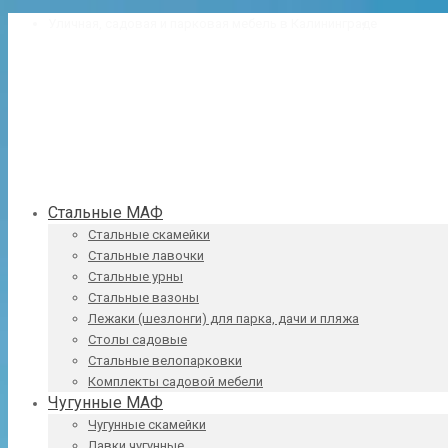
Уличная, садовая и парковая мебель в Калининграде
8 (4012) 38
Стальные МАФ
Стальные скамейки
Стальные лавочки
Стальные урны
Стальные вазоны
Лежаки (шезлонги) для парка, дачи и пляжа
Столы садовые
Стальные велопарковки
Комплекты садовой мебели
Чугунные МАФ
Чугунные скамейки
Лавки чугунные