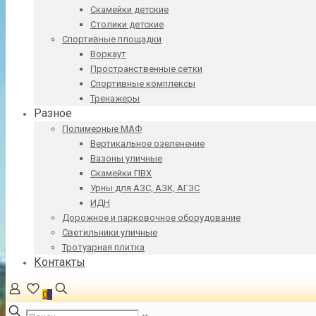
Скамейки детские
Столики детские
Спортивные площадки
Воркаут
Пространственные сетки
Спортивные комплексы
Тренажеры
Разное
Полимерные МАФ
Вертикальное озеленение
Вазоны уличные
Скамейки ПВХ
Урны для АЗС, АЗК, АГЗС
ИДН
Дорожное и парковочное оборудование
Светильники уличные
Тротуарная плитка
Контакты
0
0