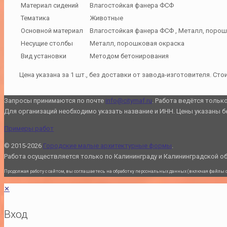
Материал сидений
Влагостойкая фанера ФСФ
Тематика
Животные
Основной материал
Влагостойкая фанера ФСФ , Металл, порош
Несущие столбы
Металл, порошковая окраска
Вид установки
Методом бетонирования
Цена указана за 1 шт., без доставки от завода-изготовителя. Ст
Запросы принимаются по почте
info@citymaf.ru
. Работа ведётся тольк
Для организаций необходимо указать название и ИНН. Цены указаны б
Примеры работ
© 2015-2026
Городские малые архитектурные формы
.
Работа осуществляется только по Калининграду и Калининградской о
Продолжая работу с сайтом, вы соглашаетесь на обработку персональных данных (включая файлы coo
✕
Вход