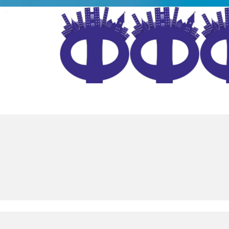
4-184
info@citymaf.ru