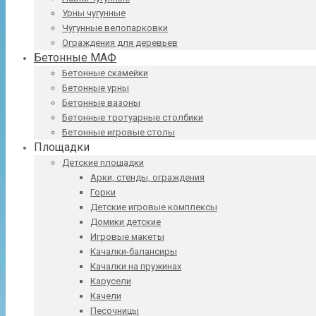
Урны чугунные
Чугунные велопарковки
Ограждения для деревьев
Бетонные МАФ
Бетонные скамейки
Бетонные урны
Бетонные вазоны
Бетонные тротуарные столбики
Бетонные игровые столы
Площадки
Детские площадки
Арки, стенды, ограждения
Горки
Детские игровые комплексы
Домики детские
Игровые макеты
Качалки-балансиры
Качалки на пружинах
Карусели
Качели
Песочницы