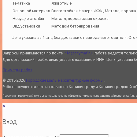
Тематика
Животные
Основной материал
Влагостойкая фанера ФСФ , Металл, порошк
Несущие столбы
Металл, порошковая окраска
Вид установки
Методом бетонирования
Цена указана за 1 шт., без доставки от завода-изготовителя. Ст
Запросы принимаются по почте
info@citymaf.ru
. Работа ведётся тольк
Для организаций необходимо указать название и ИНН. Цены указаны б
Примеры работ
© 2015-2026
Городские малые архитектурные формы
.
Работа осуществляется только по Калининграду и Калининградской о
Продолжая работу с сайтом, вы соглашаетесь на обработку персональных данных (включая файлы coo
✕
Вход