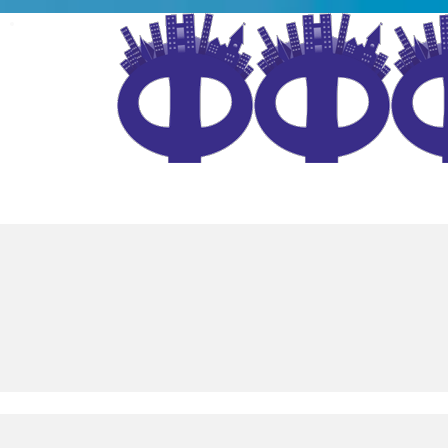
4-184
info@citymaf.ru