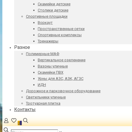
Скамейки детские
Столики детские
Спортивные площадки
Воркаут
Пространственные сетки
Спортивные комплексы
Тренажеры
Разное
Полимерные МАФ
Вертикальное озеленение
Вазоны уличные
Скамейки ПВХ
Урны для АЗС, АЗК, АГЗС
ИДН
Дорожное и парковочное оборудование
Светильники уличные
Тротуарная плитка
Контакты
0
0