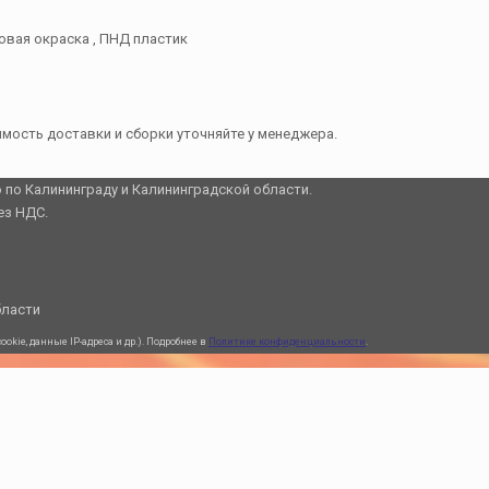
овая окраска , ПНД пластик
оимость доставки и сборки уточняйте у менеджера.
о по Калининграду и Калининградской области.
ез НДС.
бласти
kie, данные IP-адреса и др.). Подробнее в
Политике конфиденциальности
.