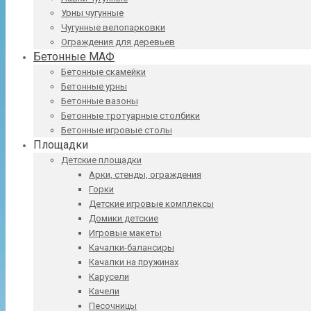
Урны чугунные
Чугунные велопарковки
Ограждения для деревьев
Бетонные МАФ
Бетонные скамейки
Бетонные урны
Бетонные вазоны
Бетонные тротуарные столбики
Бетонные игровые столы
Площадки
Детские площадки
Арки, стенды, ограждения
Горки
Детские игровые комплексы
Домики детские
Игровые макеты
Качалки-балансиры
Качалки на пружинах
Карусели
Качели
Песочницы