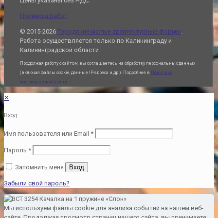
Цены указаны без НДС.
Примеры работ
© 2015-2026
Городские малые архитектурные формы
.
Работа осуществляется только по Калининграду и
Калининградской области
Продолжая работу с сайтом, вы соглашаетесь на обработку персональных данных
(включая файлы cookie, данные IP-адреса и др.). Подробнее в
Политике
конфиденциальности
.
✕
Вход
Имя пользователя или Email
*
Пароль
*
Запомнить меня
Вход
Забыли свой пароль?
Мы используем файлы cookie для анализа событий на нашем веб-
сайте. Продолжая просмотр страниц нашего сайта, вы принимаете