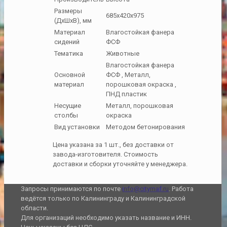
Размеры
685х420х975
(ДхШхВ), мм
Материал
Влагостойкая фанера
сидений
ФСФ
Тематика
Животные
Влагостойкая фанера
Основной
ФСФ , Металл,
материал
порошковая окраска ,
ПНД пластик
Несущие
Металл, порошковая
столбы
окраска
Вид установки
Методом бетонирования
Цена указана за 1 шт., без доставки от
завода-изготовителя. Стоимость
доставки и сборки уточняйте у менеджера.
Запросы принимаются по почте
info@citymaf.ru
. Работа
ведётся только по Калининграду и Калининградской
области.
Для организаций необходимо указать название и ИНН.