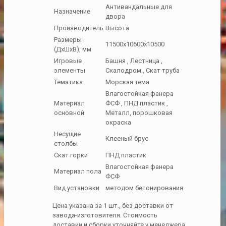
Антивандальные для
Назначение
двора
Производитель
Высота
Размеры
11500х10600х10500
(ДхШхВ), мм
Игровые
Башня , Лестница ,
элементы
Скалодром , Скат труба
Тематика
Морская тема
Влагостойкая фанера
Материал
ФСФ , ПНД пластик ,
основной
Металл, порошковая
окраска
Несущие
Клееный брус
столбы
Скат горки
ПНД пластик
Влагостойкая фанера
Материал пола
ФСФ
Вид установки
методом бетонирования
Цена указана за 1 шт., без доставки от
завода-изготовителя. Стоимость
доставки и сборки уточняйте у менеджера.