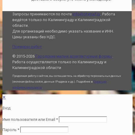
Запросы принимаются по почте
info@citymaf.ru
. Работа
ведётся только по Калининграду и Калининградской
области.
Для организаций необходимо указать название и ИНН.
Цены указаны без НДС.
Примеры работ
© 2015-2026
Городские малые архитектурные формы
.
Работа осуществляется только по Калининграду и
Калининградской области
Продолжая работу с сайтом, вы соглашаетесь на обработку персональных данных
(включая файлы cookie, данные IP-адреса и др.). Подробнее в
Политике
конфиденциальности
.
✕
Вход
Имя пользователя или Email
*
Пароль
*