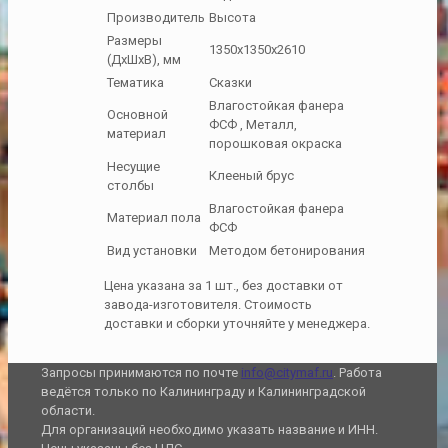
Производитель
Высота
Размеры
1350х1350х2610
(ДхШхВ), мм
Тематика
Сказки
Влагостойкая фанера
Основной
ФСФ , Металл,
материал
порошковая окраска
Несущие
Клееный брус
столбы
Влагостойкая фанера
Материал пола
ФСФ
Вид установки
Методом бетонирования
Цена указана за 1 шт., без доставки от
завода-изготовителя. Стоимость
доставки и сборки уточняйте у менеджера.
Запросы принимаются по почте
info@citymaf.ru
. Работа
ведётся только по Калининграду и Калининградской
области.
Для организаций необходимо указать название и ИНН.