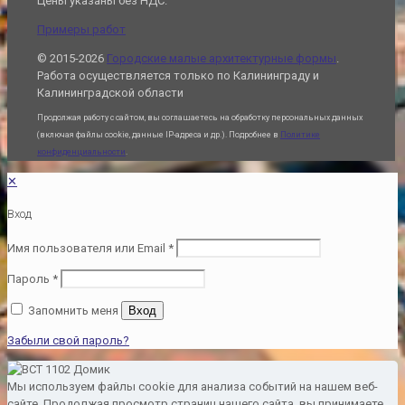
Цены указаны без НДС.
Примеры работ
© 2015-2026
Городские малые архитектурные формы
.
Работа осуществляется только по Калининграду и
Калининградской области
Продолжая работу с сайтом, вы соглашаетесь на обработку персональных данных
(включая файлы cookie, данные IP-адреса и др.). Подробнее в
Политике
конфиденциальности
.
✕
Вход
Имя пользователя или Email
*
Пароль
*
Запомнить меня
Вход
Забыли свой пароль?
Мы используем файлы cookie для анализа событий на нашем веб-
сайте. Продолжая просмотр страниц нашего сайта, вы принимаете