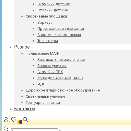
Скамейки детские
Столики детские
Спортивные площадки
Воркаут
Пространственные сетки
Спортивные комплексы
Тренажеры
Разное
Полимерные МАФ
Вертикальное озеленение
Вазоны уличные
Скамейки ПВХ
Урны для АЗС, АЗК, АГЗС
ИДН
Дорожное и парковочное оборудование
Светильники уличные
Тротуарная плитка
Контакты
0
0