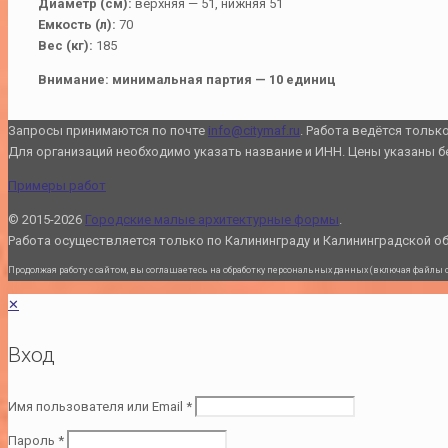
Диаметр (см):
верхняя — 51, нижняя 51
Емкость (л):
70
Вес (кг):
185
Внимание: минимальная партия — 10 единиц
Запросы принимаются по почте
info@citymaf.ru
. Работа ведётся тольк
Для организаций необходимо указать название и ИНН. Цены указаны б
Примеры работ
© 2015-2026
Городские малые архитектурные формы
.
Работа осуществляется только по Калининграду и Калининградской о
Продолжая работу с сайтом, вы соглашаетесь на обработку персональных данных (включая файлы coo
✕
Вход
Имя пользователя или Email
*
Пароль
*