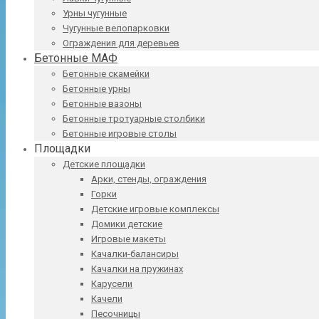
Урны чугунные
Чугунные велопарковки
Ограждения для деревьев
Бетонные МАФ
Бетонные скамейки
Бетонные урны
Бетонные вазоны
Бетонные тротуарные столбики
Бетонные игровые столы
Площадки
Детские площадки
Арки, стенды, ограждения
Горки
Детские игровые комплексы
Домики детские
Игровые макеты
Качалки-балансиры
Качалки на пружинах
Карусели
Качели
Песочницы