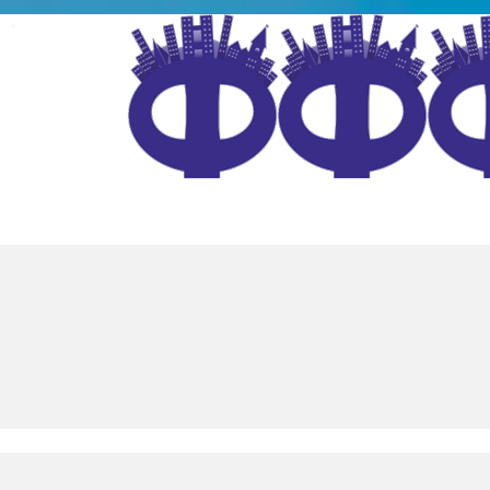
4-184
info@citymaf.ru