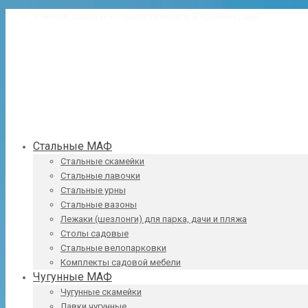
Уличная, садовая и парковая мебель в Калининграде
8 (4012) 38
Стальные МАФ
Стальные скамейки
Стальные лавочки
Стальные урны
Стальные вазоны
Лежаки (шезлонги) для парка, дачи и пляжа
Столы садовые
Стальные велопарковки
Комплекты садовой мебели
Чугунные МАФ
Чугунные скамейки
Лавки чугунные