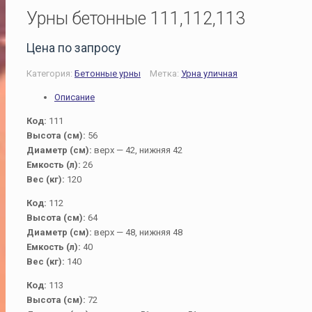
Урны бетонные 111,112,113
Цена по запросу
Категория:
Бетонные урны
Метка:
Урна уличная
Описание
Код:
111
Высота (см):
56
Диаметр (см):
верх — 42, нижняя 42
Емкость (л):
26
Вес (кг):
120
Код:
112
Высота (см):
64
Диаметр (см):
верх — 48, нижняя 48
Емкость (л):
40
Вес (кг):
140
Код:
113
Высота (см):
72