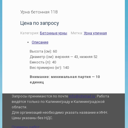
Урна бетонная 118
Цена по запросу
Категория:
Бетонные урны
Метка:
Урна уличная
Описание
Высота (см): 60
Диаметр (см): верхняя — 43, нижняя 52
Емкость (л): 40
Вес примерно (кг): 140
Внимание: минимальная партия — 10
единиц
Запросы принимаются по почте
info@citymaf.ru
. Работа
ведётся только по Калининграду и Калининградской
области.
Для организаций необходимо указать название и ИНН.
Цены указаны без НДС.
Примеры работ