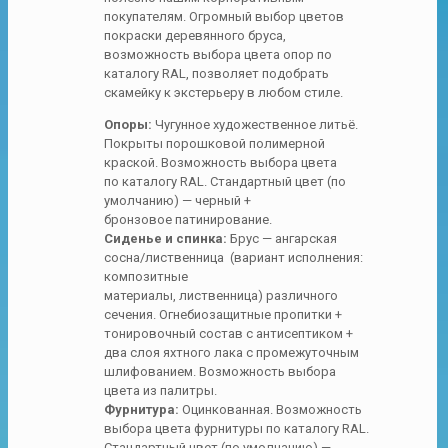
покупателям. Огромный выбор цветов
покраски деревянного бруса,
возможность выбора цвета опор по
каталогу RAL, позволяет подобрать
скамейку к экстерьеру в любом стиле.
Опоры:
Чугунное художественное литьё
.
Покрыты
порошковой полимерной
краской
. Возможность выбора цвета
по
каталогу RAL
. Стандартный цвет (по
умолчанию) — черный +
бронзовое
патинирование
.
Сиденье и спинка:
Брус
— ангарская
сосна/лиственница (вариант исполнения:
композитные
материалы,
лиственница
)
различного
сечения
. Огнебиозащитные пропитки +
тонировочный состав с антисептиком +
два слоя яхтного лака с промежуточным
шлифованием. Возможность
выбора
цвета
из палитры.
Фурнитура:
Оцинкованная. Возможность
выбора цвета фурнитуры по каталогу RAL.
Стандартный цвет (по умолчанию) —