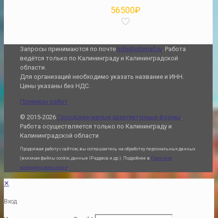
56500
₽
Запросы принимаются по почте
info@citymaf.ru
. Работа
ведётся только по Калининграду и Калининградской
области.
Для организаций необходимо указать название и ИНН.
Цены указаны без НДС.
Примеры работ
© 2015-2026
Городские малые архитектурные формы
.
Работа осуществляется только по Калининграду и
Калининградской области
Продолжая работу с сайтом, вы соглашаетесь на обработку персональных данных
(включая файлы cookie, данные IP-адреса и др.). Подробнее в
Политике
конфиденциальности
.
✕
Вход