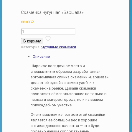
Скамейка чугунная «Варшава»
68300
₽
Количество
товара
В корзину
Скамейка
Категория:
Чугунные скамейки
чугунная
«Варшава»
Описание
Широкое посадочное место и
специальным образом разработанная
эргономичная спинка скамейки «Варшава»
делает её одной из самых удобных
скамеек на рынке. Дизайн скамейки
позволяет её использование не только в
парках и скверах города, но и на вашем
приусадебном участке.
Очень важным качеством этой скамейки
является её большой вес и хорошие
антивандальные качества — это будет
полезно нашим корпоративным