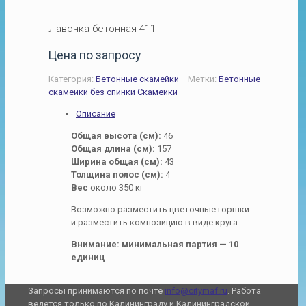
Лавочка бетонная 411
Цена по запросу
Категория:
Бетонные скамейки
Метки:
Бетонные
скамейки без спинки
Скамейки
Описание
Общая высота (см):
46
Общая длина (см):
157
Ширина общая (см):
43
Толщина полос (см):
4
Вес
около 350 кг
Возможно разместить цветочные горшки
и разместить композицию в виде круга.
Внимание: минимальная партия — 10
единиц
Запросы принимаются по почте
info@citymaf.ru
. Работа
ведётся только по Калининграду и Калининградской